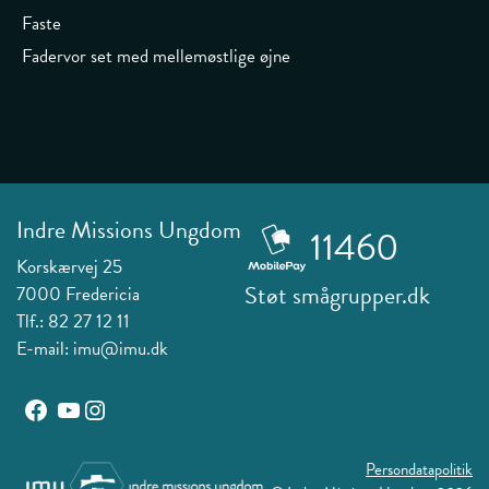
Faste
Fadervor set med mellemøstlige øjne
Indre Missions Ungdom
11460
Korskærvej 25
Støt smågrupper.dk
7000 Fredericia
Tlf.:
82 27 12 11
E-mail:
imu@imu.dk
YouTube
Instagram
Facebook
Persondatapolitik