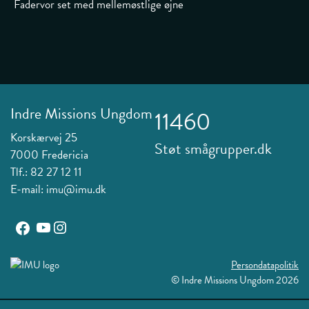
Fadervor set med mellemøstlige øjne
Indre Missions Ungdom
11460
Korskærvej 25
Støt smågrupper.dk
7000 Fredericia
Tlf.:
82 27 12 11
E-mail:
imu@imu.dk
YouTube
Instagram
Facebook
Persondatapolitik
©
Indre Missions Ungdom 2026