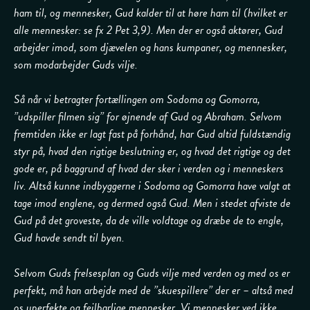
ham til, og mennesker, Gud kalder til at høre ham til (hvilket er
alle mennesker: se fx 2 Pet 3,9). Men der er også aktører, Gud
arbejder imod, som djævelen og hans kumpaner, og mennesker,
som modarbejder Guds vilje.
Så når vi betragter fortællingen om Sodoma og Gomorra,
”udspiller filmen sig” for øjnende af Gud og Abraham. Selvom
fremtiden ikke er lagt fast på forhånd, har Gud altid fuldstændig
styr på, hvad den rigtige beslutning er, og hvad det rigtige og det
gode er, på baggrund af hvad der sker i verden og i menneskers
liv. Altså kunne indbyggerne i Sodoma og Gomorra have valgt at
tage imod englene, og dermed også Gud. Men i stedet afviste de
Gud på det groveste, da de ville voldtage og dræbe de to engle,
Gud havde sendt til byen.
Selvom Guds frelsesplan og Guds vilje med verden og med os er
perfekt, må han arbejde med de ”skuespillere” der er – altså med
os uperfekte og fejlbarlige mennesker. Vi mennesker ved ikke,