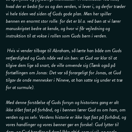
hvad der er bedst for os og den verden, vi lever i, og derfor træder
vi hele tiden ved siden af Guds gode plan. Men her spiller
bønnen en enormt stor rolle: for det er bl.a. ved bøn at vi lærer
manuskriptet bedre at kende, og hvor vi får vejledning og
instruktion til at vokse i rollen som Guds børn i verden.
Hvis vi vender tilbage til Abraham, så lærte han både om Guds
retfærdighed og Guds nåde ved sin bøn: at Gud var klar til at
tilgive dem lige så snart, de ville omvende sig (Tænk også på
fortællingen om Jonas: Det var så forargeligt for Jonas, at Gud
tilgav de onde mennesker i Nineve, at han satte sig under et træ
for at surmule).
Med denne forståelse af Guds forsyn og historiens gang er alt
ikke slået fast på forhånd, og i bønnen lærer Gud os om ham, om
verden og os selv. Verdens historie er ikke lagt fast på forhånd, og
vores handlinger og vores bønner gør en forskel: Gud lytter til
dem, og Gud handler på dem! Ikke altid, som vi vil, og nogle