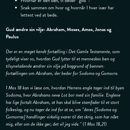
Hvornår er den bøn, vi beder ”god”?
Snak sammen om hvor og hvornår I hver især har
lettest ved at bede.
Gud ændre sin vilje: Abraham, Moses, Amos, Jonas og
Paulus
Der er en meget kendt fortælling i Det Gamle Testamente, som
tydeligt viser os, hvordan Gud lytter til et menneskes bøn og
tilsyneladende ændrer sin vilje på baggrund af bønnen:
fortællingen om Abraham, der beder for Sodoma og Gomorra.
1 Mos 18 kan vi læse om, hvordan Herrens engle tager ind til byen
Sodoma, hvor Abrahams nevø Lot bor med sin familie. Englene
har lige fortalt Abraham, at han skal blive stamfader til et stort
folkeslag, og nu tager de ind for at se, om ”deres [Sodoma og
Gomorras] handlinger virkelig svarer til det skrig, som har nået
mig, eller om de ikke gør; det vil jeg vide.” (1 Mos 18,21)