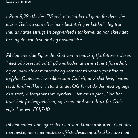
Læs sammen:
I Rom 8,28 står der: ”Vi ved, at alt virker til gode for dem, der
elsker Gud, og som efter hans beslutning er kaldet”. Jeg tror
Paulus havde særligt én begivenhed i tankerne, da han skrev det
her, og det var Jesu død og opstandelse.
På den ene side ligner det Gud som manuskriptforfatteren: Jesus
´ død på korset så ud til på overfladen at være et rent forræderi,
og en, som bliver menneske og kommer til verden for både at
opfylde Guds lov, leve sådan som Gud vil, at vi skal leve, i vores
sted, fordi vi ikke er i stand til det OG for at dø den død og tage
den straf, vi fortjener som syndere. Det var en plan, Gud har
lavet helt fra begyndelsen, og Jesus´ død var udtryk for Guds
vilje. Læs evt. Ef 1,7-10.
På den anden side ligner det Gud som filminstruktøren. Gud blev
menneske, men menneskene afviste Jesus og ville ikke have med