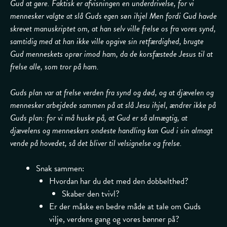
Gud at gøre. Faktisk er afvisningen en underdrivelse, for vi
mennesker valgte at slå Guds egen søn ihjel Men fordi Gud havde
skrevet manuskriptet om, at han selv ville frelse os fra vores synd,
samtidig med at han ikke ville opgive sin retfærdighed, brugte
Gud menneskets oprør imod ham, da de korsfæstede Jesus til at
frelse alle, som tror på ham.
Guds plan var at frelse verden fra synd og død, og at djævelen og
mennesker arbejdede sammen på at slå Jesu ihjel, ændrer ikke på
Guds plan: for vi må huske på, at Gud er så almægtig, at
djævelens og menneskers ondeste handling kan Gud i sin almagt
vende på hovedet, så det bliver til velsignelse og frelse.
Snak sammen:
Hvordan har du det med den dobbelthed?
Skaber den tvivl?
Er der måske en bedre måde at tale om Guds
vilje, verdens gang og vores bønner på?