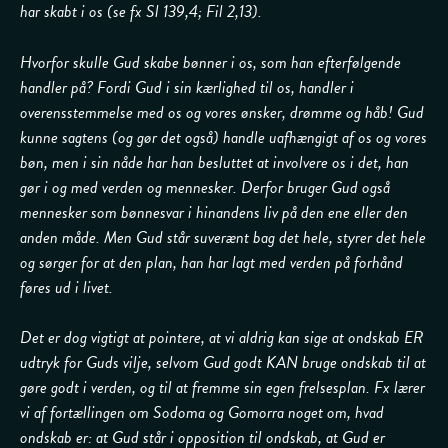
har skabt i os (se fx Sl 139,4; Fil 2,13).
Hvorfor skulle Gud skabe bønner i os, som han efterfølgende
handler på? Fordi Gud i sin kærlighed til os, handler i
overensstemmelse med os og vores ønsker, drømme og håb! Gud
kunne sagtens (og gør det også) handle uafhængigt af os og vores
bøn, men i sin nåde har han besluttet at involvere os i det, han
gør i og med verden og mennesker. Derfor bruger Gud også
mennesker som bønnesvar i hinandens liv på den ene eller den
anden måde. Men Gud står suverænt bag det hele, styrer det hele
og sørger for at den plan, han har lagt med verden på forhånd
føres ud i livet.
Det er dog vigtigt at pointere, at vi aldrig kan sige at ondskab ER
udtryk for Guds vilje, selvom Gud godt KAN bruge ondskab til at
gøre godt i verden, og til at fremme sin egen frelsesplan. Fx lærer
vi af fortællingen om Sodoma og Gomorra noget om, hvad
ondskab er: at Gud står i opposition til ondskab, at Gud er