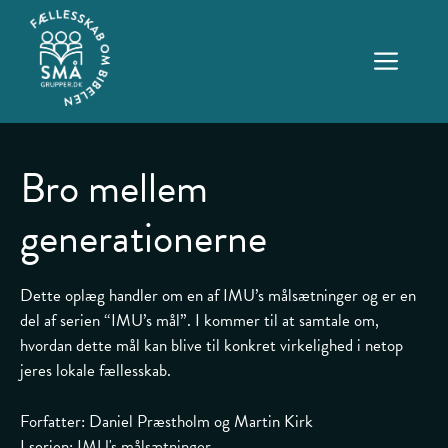
Hop
til
ME
indhold
Bro mellem
generationerne
Dette oplæg handler om en af IMU’s målsætninger og er en
del af serien “IMU’s mål”. I kommer til at samtale om,
hvordan dette mål kan blive til konkret virkelighed i netop
jeres lokale fællesskab.
Forfatter: Daniel Præstholm og Martin Kirk
I serien:
IMU's målsætninger