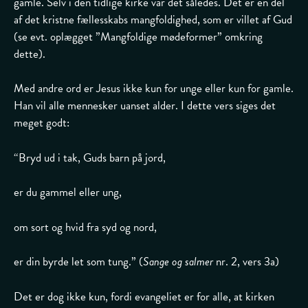
gamle. Selv i den tidlige kirke var det således. Det er en del
af det kristne fællesskabs mangfoldighed, som er villet af Gud
(se evt. oplægget ”Mangfoldige mødeformer” omkring
dette).
Med andre ord er Jesus ikke kun for unge eller kun for gamle.
Han vil alle mennesker uanset alder. I dette vers siges det
meget godt:
“Bryd ud i tak, Guds barn på jord,
er du gammel eller ung,
om sort og hvid fra syd og nord,
er din byrde let som tung.” (
Sange og salmer
nr. 2, vers 3a)
Det er dog ikke kun, fordi evangeliet er for alle, at kirken